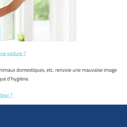
ne voiture ?
es animaux domestiques, etc. renvoie une mauvaise image
que d’hygiène.
teur ?
ils électroniques, les meubles, les vêtements, le papier
 maison moisissées et insupportables. Un déshumidificateur