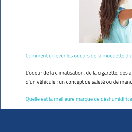
Comment enlever les odeurs de la moquette d’u
L’odeur de la climatisation, de la cigarette, d
d’un véhicule : un concept de saleté ou de man
Quelle est la meilleure marque de déshumidifica
Une humidité élevée peut endommager les appare
peint et rendre de nombreuses parties de votre